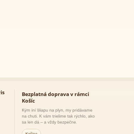
is
Bezplatná doprava v rámci
Košíc
Kým iní šliapu na plyn, my pridávame
na chuti. K vám trielime tak rýchlo, ako
sa len dá – a vždy bezpečne.